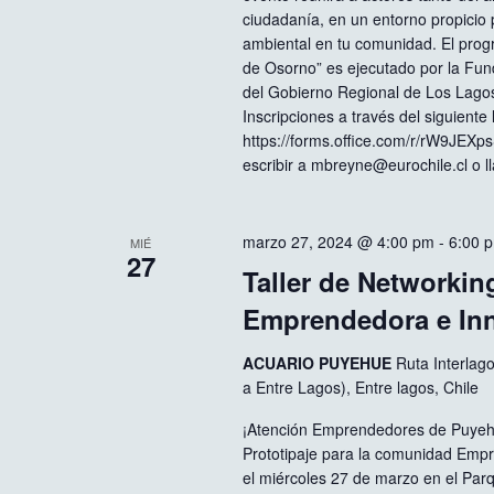
ciudadanía, en un entorno propicio 
ambiental en tu comunidad. El progr
de Osorno” es ejecutado por la Fun
del Gobierno Regional de Los Lagos
Inscripciones a través del siguient
https://forms.office.com/r/rW9JEXp
escribir a mbreyne@eurochile.cl o 
marzo 27, 2024 @ 4:00 pm
-
6:00 
MIÉ
27
Taller de Networkin
Emprendedora e Inn
ACUARIO PUYEHUE
Ruta Interlag
a Entre Lagos), Entre lagos, Chile
¡Atención Emprendedores de Puye
Prototipaje para la comunidad Emp
el miércoles 27 de marzo en el Par