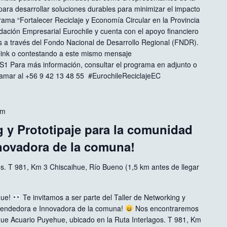
para desarrollar soluciones durables para minimizar el impacto
ama “Fortalecer Reciclaje y Economía Circular en la Provincia
dación Empresarial Eurochile y cuenta con el apoyo financiero
 a través del Fondo Nacional de Desarrollo Regional (FNDR).
e link o contestando a este mismo mensaje
sS1 Para más información, consultar el programa en adjunto o
llamar al +56 9 42 13 48 55 #EurochileReciclajeEC
pm
g y Prototipaje para la comunidad
ovadora de la comuna!
os. T 981, Km 3 Chiscaihue, Río Bueno (1,5 km antes de llegar
hue!
Te invitamos a ser parte del Taller de Networking y
rendedora e Innovadora de la comuna!
Nos encontraremos
que Acuario Puyehue, ubicado en la Ruta Interlagos. T 981, Km