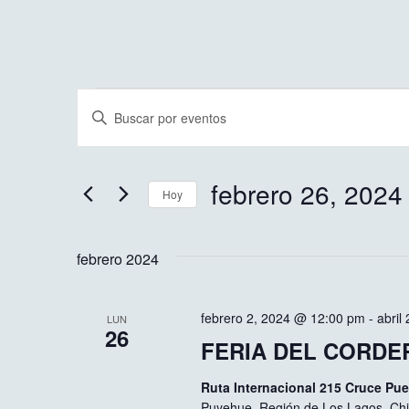
Navegación
Introduce
la
de
palabra
clave.
Busca
búsqueda
Eventos
febrero 26, 2024
para
Hoy
y
la
Selecciona
palabra
la
vistas
clave.
fecha.
febrero 2024
de
Eventos
febrero 2, 2024 @ 12:00 pm
-
abril
LUN
26
FERIA DEL CORDERO
Ruta Internacional 215 Cruce Pu
Puyehue, Región de Los Lagos, Chi