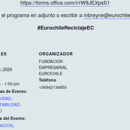
https://forms.office.com/r/
rW9JEXpsS1
 el programa en adjunto o escribir a
mbreyne@eurochile
#EurochileReciclajeEC
LES
ORGANIZADOR
FUNDACION
EMPRESARIAL
, 2024
EUROCHILE
Teléfono
 - 1:00 pm
+56942134855
as de Evento:
VIDAD
,
TABILIDAD
,
O
s del Evento:
TACION
,