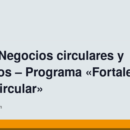
Negocios circulares y
os – Programa «Fortale
rcular»
m