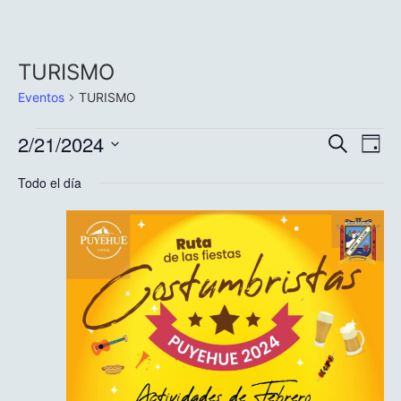
TURISMO
Eventos
TURISMO
Nave
Na
2/21/2024
Buscar
Día
Selecciona
de
de
la
Todo el día
fecha.
vi
búsq
de
y
Ev
vista
de
Even