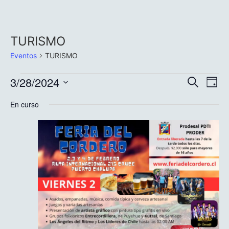
TURISMO
Eventos
TURISMO
Nave
Na
3/28/2024
Buscar
Día
Selecciona
de
de
la
En curso
fecha.
vi
búsq
de
y
Ev
vista
de
Even