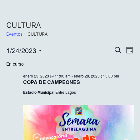
CULTURA
Eventos
CULTURA
Nave
Na
1/24/2023
Buscar
Día
Selecciona
de
de
la
En curso
fecha.
vi
búsq
enero 23, 2023 @ 11:00 am
-
enero 28, 2023 @ 5:00 pm
de
COPA DE CAMPEONES
y
Ev
Estadio Municipal
Entre Lagos
vista
de
Even