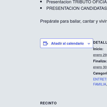
Presentacion TRIBUTO OFIC
PRESENTACION CANDIDATA
Prepárate para bailar, cantar y viv
DETAL
Añadir al calendario
Inicio:
enero 2
Finaliza:
enero 3
Categorí
ENTRET
FAMILIA
RECINTO