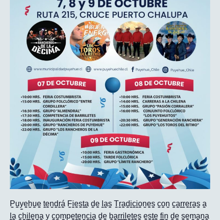
P̳u̳y̳e̳h̳u̳e̳ t̳e̳n̳d̳r̳á̳ F̳i̳e̳s̳t̳a̳ d̳e̳ l̳a̳s̳ T̳r̳a̳d̳i̳c̳i̳o̳n̳e̳s̳ c̳o̳n̳ c̳a̳r̳r̳e̳r̳a̳s̳ a̳
l̳a̳ c̳h̳i̳l̳e̳n̳a̳ y̳ c̳o̳m̳p̳e̳t̳e̳n̳c̳i̳a̳ d̳e̳ b̳a̳r̳r̳i̳l̳e̳t̳e̳s̳ e̳s̳t̳e̳ f̳i̳n̳ d̳e̳ s̳e̳m̳a̳n̳a̳