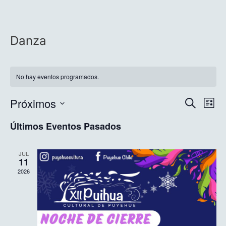
Danza
No hay eventos programados.
Nave
Na
Próximos
Buscar
Lista
Selecciona
de
de
la
Últimos Eventos Pasados
fecha.
vi
búsq
de
JUL
y
11
Ev
2026
vista
de
Even