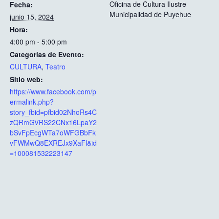
Oficina de Cultura Ilustre
Fecha:
Municipalidad de Puyehue
junio 15, 2024
Hora:
4:00 pm - 5:00 pm
Categorías de Evento:
CULTURA
,
Teatro
Sitio web:
https://www.facebook.com/p
ermalink.php?
story_fbid=pfbid02NhoRs4C
zQRmGVRS22CNx16LpaY2
bSvFpEcgWTa7oWFGBbFk
vFWMwQ8EXREJx9XaFl&id
=100081532223147