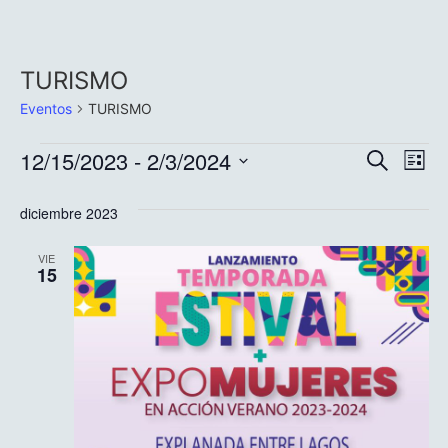
TURISMO
Eventos
TURISMO
Nave
Na
12/15/2023
 - 
2/3/2024
Buscar
Lista
Selecciona
de
de
la
diciembre 2023
fecha.
vi
búsq
de
VIE
y
15
Ev
vista
de
Even